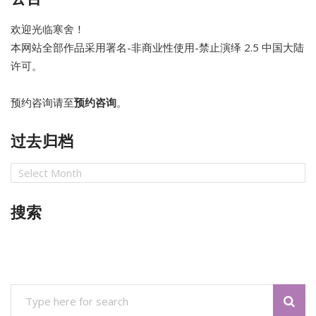
欢迎光临寒舍！
本网站全部作品采用
署名-非商业性使用-禁止演绎 2.5 中国大陆
许可。
预约咨询请至
预约咨询
。
过去归档
过
去
归
搜索
档