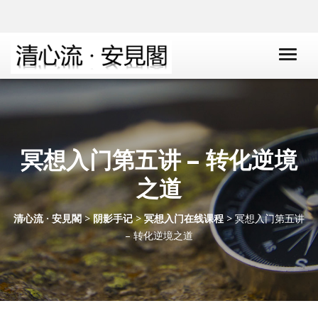
冥想入门第五讲 – 转化逆境
之道
清心流 · 安見閣
>
阴影手记
>
冥想入门在线课程
> 冥想入门第五讲
– 转化逆境之道