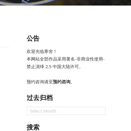
公告
欢迎光临寒舍！
本网站全部作品采用
署名-非商业性使用-
禁止演绎 2.5 中国大陆
许可。
预约咨询请至
预约咨询
。
过去归档
过
去
归
搜索