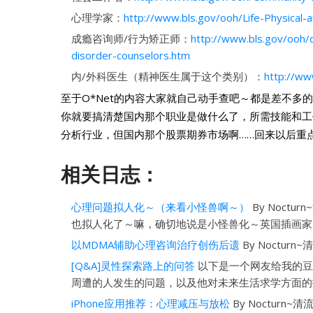
心理学家：
http://www.bls.gov/ooh/Life-Physical-a
成瘾咨询师/行为矫正师：
http://www.bls.gov/ooh/
disorder-counselors.htm
内/外科医生（精神医生属于这个类别）：
http://ww
至于O*Net的内容大家就自己动手查吧～都是差不
你就要搞清楚国内那个职业是做什么了，所需技能和工
分析行业，但国内那个股票期券市场啊……回来以后重
相关日志：
心理问题拟人化～（来看小怪兽啊～）
By Noctu
也拟人化了～嘛，确切地说是小怪兽化～英国插画家Tob
以MDMA辅助心理咨询治疗创伤后遗
By Nocturn~清
[Q&A]灵性探索路上的问答
以下是一个网友给我的豆
周遭的人发生的问题，以及他对未来生活求学方面的打
iPhone应用推荐：心理减压与放松
By Nocturn~清流