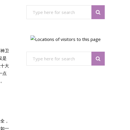
档
精神卫
仅是
么十大
一点
题。
个全，
年如一