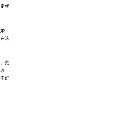
规定就
结婚，
现在这
实。更
利改
也不好