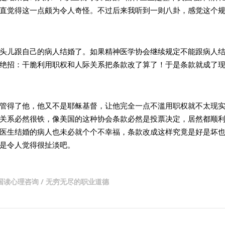
直觉得这一点颇为令人奇怪。不过后来我听到一则八卦，感觉这个
头儿跟自己的病人结婚了。如果精神医学协会继续规定不能跟病人
绝招：干脆利用职权和人际关系把条款改了算了！于是条款就成了
管得了他，他又不是耶稣基督，让他完全一点不滥用职权就不太现
关系必然很铁，像美国的这种协会条款必然是投票决定，居然都顺
医生结婚的病人也未必就个个不幸福，条款改成这样究竟是好是坏
是令人觉得很扯淡吧。
/ 在美国读心理咨询 / 无穷无尽的职业道德