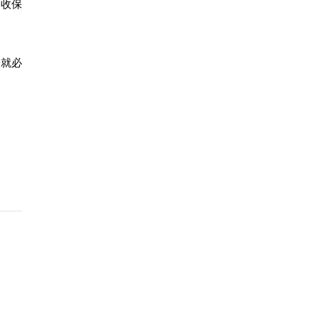
门收保
，就必