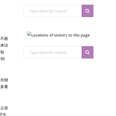
档
就不能
，来访
不知
不到
久吊销
类多重
禁止咨
卫生