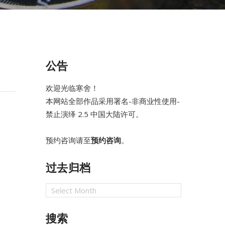
公告
欢迎光临寒舍！
本网站全部作品采用
署名-非商业性使用-
禁止演绎 2.5 中国大陆
许可。
预约咨询请至
预约咨询
。
过去归档
过
去
归
搜索