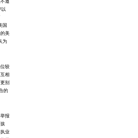
以不遵
岁以
打
美国
床的美
认为
地位较
人互相
。更别
合的
常举报
打孩
立执业