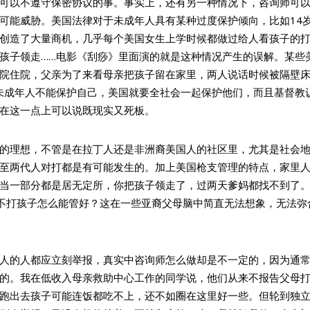
可以不遵守保密协议的事。事实上，还有另一种情况下，咨询师可
可能威胁。美国法律对于未成年人具有某种过度保护倾向，比如14
创造了大量商机，几乎每个美国女生上学时候都做过给人看孩子的
孩子领走……电影《刮痧》里面演的就是这种情况产生的误解。某些
院住院，父亲为了来看母亲把孩子留在家里，两人说话时候被隔壁
未成年人不能保护自己，美国就要全社会一起保护他们，而且基督教
在这一点上可以说既现实又死板。
的理想，不管是在拉丁人还是非洲裔美国人的社区里，尤其是社会
至两代人对打都是有可能发生的。加上美国枪支管理的特点，家里
当一部分都是居无定所，你把孩子领走了，过两天爹妈都找不到了
。不打孩子怎么能管好？这在一些亚裔父母脑中简直无法想象，无法弥
人的人都应立刻举报，真实中咨询师怎么做却是不一定的，因为通
的。我在低收入母亲救助中心工作的同学说，他们从来不报告父母
跑出去孩子可能连饭都吃不上，还不如圈在这里好一些。但轮到独