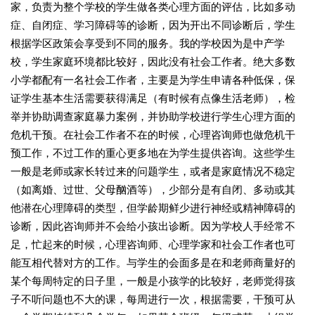
家，负责为整个学校的学生做各类心理方面的评估，比如多动
症、自闭症、学习障碍等的诊断，因为开出不同诊断后，学生
根据学区政策会享受到不同的服务。我的学校因为是中产学
校，学生家庭环境都比较好，因此没有社会工作者。绝大多数
小学都配有一名社会工作者，主要是为学生申请各种低保，保
证学生基本生活需要获得满足（有时候有点像生活老师），检
举并协助调查家庭暴力案例，并协助学校进行学生心理方面的
危机干预。在社会工作者不在的时候，心理咨询师也做危机干
预工作，不过工作的重心更多地在为学生提供咨询。这些学生
一般是老师或家长转过来的问题学生，或者是家庭情况不稳定
（如离婚、过世、父母酗酒等），少部分是有自闭、多动或其
他潜在心理障碍的类型，但学龄期鲜少进行神经或精神障碍的
诊断，因此咨询师并不会给小孩出诊断。因为学校人手经常不
足，忙起来的时候，心理咨询师、心理学家和社会工作者也可
能互相代替对方的工作。与学生的会面多是在和老师商量好的
某个每周特定的日子里，一般是小孩学的比较好，老师觉得孩
子不听问题也不大的课，每周进行一次，根据需要，干预可从