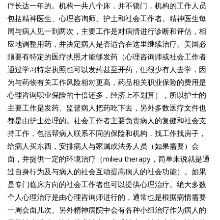
疗长达一年的。机构一共八个床，并不锁门，机构的工作人员
包括精神医生、心理咨询师、护士和社会工作者。精神医生每
周与病人见一到两次，主要工作是对病情进行诊断和评估，相
应地调整用药，并决定病人是否适合在这里继续治疗。美国必
须要有特定的医疗执照才能够发药（心理咨询师或社会工作者
通过学习特定执照也可以发药甚至开药，但很少有人去学，因
为与药物有关工作风险相对更高，药品相关职业保险的费用是
心理咨询职业保险的十倍还多，经济上不划算），所以护士的
主要工作是发药、监督病人把药吃下去，另外多数医疗文件也
都是由护士处理的。社会工作者主要负责病人的复健和社会支
持工作，包括帮病人联系不同的保险和机构，找工作找房子，
给病人买东西，安排病人与家属或法务人员（如果需要）会
面，并提供一定的环境治疗（milieu therapy，简单来说就是通
过自身行为及与病人的社会互动提高病人的社会功能）。如果
是专门临床方向的社会工作者也可以提供心理治疗。绝大多数
个人心理治疗是由心理咨询师进行的，通常也是根据病情需要
一周会面几次。另外精神病院中会有各种小组治疗作为病人的