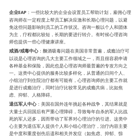
企业EAP
：一些比较大的企业会设置员工帮助计划，雇佣心理
咨询师在一定程度上帮员工解决应激和长期心理问题，以避
免这些问题影响到员工的工作状况。咨询一般以个人和团体
为主，疗程都比较短，长期的要进行转介。有时候心理咨询
师也提供一些心理健康讲座。
戒酒/戒毒中心
：酗酒吸毒问题在美国非常普遍，成瘾治疗可
以说是心理咨询的几大主要工作领域之一，而且很容易申请
各种基金和保险，因此也是心理咨询师最普遍的专攻方向之
一。这类中心提供的服务比较多样化，从普通的日间个人、
小组治疗到住院治疗都有可能有，心理咨询师的主要工作就
是进行成瘾治疗，同时治疗比较常见的成瘾共病，比如焦
虑、抑郁、人格障碍。
退伍军人中心
：美国在国外连年挑起各种战争，其结果就是
大量士兵回国后有严重心理障碍，导致每年自杀的军人比战
死的军人还多，因而带动了军界对心理治疗的引进。这类中
心主要为退伍军人提供个人和小组心理治疗，治疗内容主要
是中度和重度创伤后遗和相关并发症（如焦虑、抑郁、惊