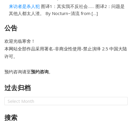
来访者是杀人犯
图译1：其实我不反社会…… 图译2：问题是
其他人都太人渣。 By Nocturn~清流 from […]
公告
欢迎光临寒舍！
本网站全部作品采用
署名-非商业性使用-禁止演绎 2.5 中国大陆
许可。
预约咨询请至
预约咨询
。
过去归档
过
去
归
搜索
档