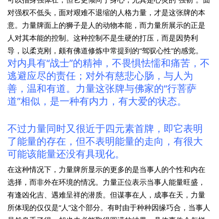
对强权不低头，面对艰难不退缩的人格力量，才是这张牌的本
意。力量牌面上的狮子是人的动物本能，而力量所展示的正是
人对其本能的控制。这种控制不是生硬的打压，而是因势利
导，以柔克刚，颇有佛道修炼中常提到的“驾驭心性”的感觉。
对内具有“战士”的精神，不畏惧怯懦和痛苦，不
逃避应尽的责任；对外有慈悲心肠，与人为
善，温和有道。力量这张牌与佛家的“行菩萨
道”相似，是一种有内力，有大爱的状态。
不过力量同时又很近于四元素首牌，即它表明
了能量的存在，但不表明能量的走向，有很大
可能该能量还没有具现化。
在这种情况下，力量牌所显示的更多的是当事人的个性和内在
选择，而非外在环境的情况。力量正位表示当事人能量旺盛，
有逢凶化吉、遇难呈祥的潜质。但谋事在人，成事在天，力量
所体现的仅仅是“人”这个部分。有时由于种种因缘巧合，当事人