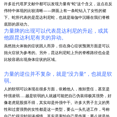
许多近代塔罗文献中都可以发现力量有“蛇”这个含义，这点在反
伟特中体现的比较清晰——牌面上有一条蛇钻入了女性的裙
下。蛇所代表的是昆达利尼蛇，也就是瑜伽中沉睡在我们脊椎
底部的原动力。
力量牌的出现可以代表昆达利尼的升起，或其
他跟昆达利尼有关的异动。
虽然拙火体验的症状因人而异，但在身心症状预测方面是可以
拙火症状为参考的。另外，昆达利尼蛇上升的脊椎路径也会是
比较容易出现身体症状的区域。
力量的逆位并不复杂，就是“没力量”，也就是软
弱。
人的软弱可以体现在很多方面，依赖他人，推卸责任，甚至是
恃强凌弱……越是软弱的人就越可能把自己伪装得极其强势，好
像老虎屁股摸不得，其实却是外强中干。许多大男子主义的男
性和过度强势的女性都是这一类型，要么一头扎进工作，号称
自己忙得没时间谈感情，其实是害怕自己受伤害；要么就是外