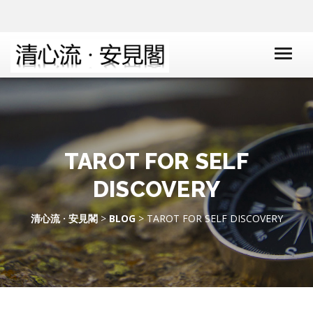
TAROT FOR SELF
DISCOVERY
清心流 · 安見閣
>
BLOG
> TAROT FOR SELF DISCOVERY